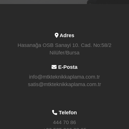
Adres
Hasanağa OSB Sanayi 10. Cad. No:58/2
Nilüfer/Bursa
E-Posta
info@mtkteknikkaplama.com.tr
satis@mtkteknikkaplama.com.tr
Telefon
444 70 86