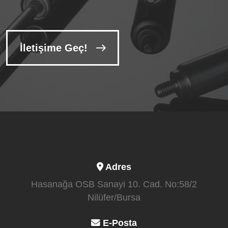
İletişime Geç!
Adres
Hasanağa OSB Sanayi 10. Cad. No:58/2
Nilüfer/Bursa
E-Posta