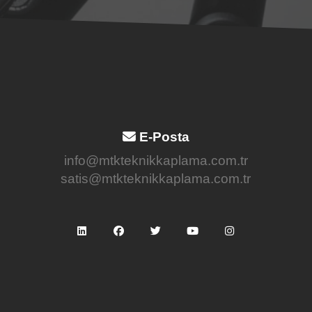
E-Posta
info@mtkteknikkaplama.com.tr
satis@mtkteknikkaplama.com.tr