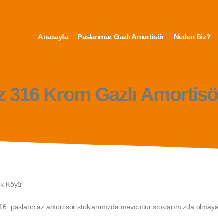
Anasayfa
Paslanmaz Gazlı Amortisör
Neden Biz?
 316 Krom Gazlı Amortisö
ak Köyü
16 paslanmaz amortisör stoklarımızda mevcuttur,stoklarımızda olmayan s