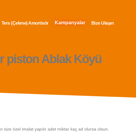
Kampanyalar
Ters (Çekme) Amortisör
Bize Ulaşın
r piston Ablak Köyü
ize özel imalat yapılır adet miktar kaç ad olursa olsun.