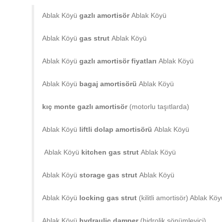
Ablak Köyü
gazlı amortisör
Ablak Köyü
Ablak Köyü
gas strut
Ablak Köyü
Ablak Köyü
gazlı amortisör fiyatları
Ablak Köyü
Ablak Köyü
bagaj amortisörü
Ablak Köyü
kıç monte gazlı amortisör
(motorlu taşıtlarda)
Ablak Köyü
liftli dolap amortisörü
Ablak Köyü
Ablak Köyü
kitchen gas strut
Ablak Köyü
Ablak Köyü
storage gas strut
Ablak Köyü
Ablak Köyü
locking gas strut
(kilitli amortisör) Ablak Kö
Ablak Köyü
hydraulic damper
(hidrolik sönümleyici)