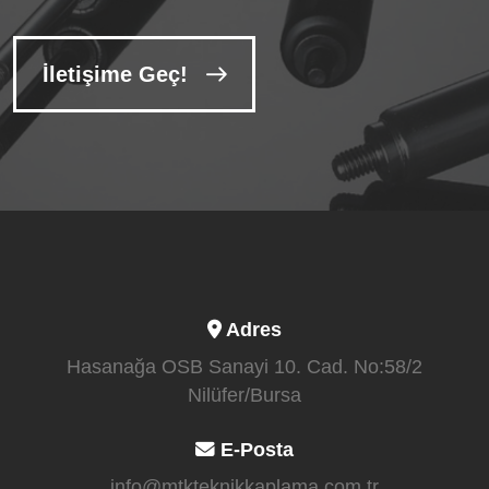
İletişime Geç!
Adres
Hasanağa OSB Sanayi 10. Cad. No:58/2
Nilüfer/Bursa
E-Posta
info@mtkteknikkaplama.com.tr