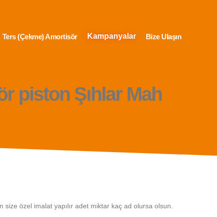
Kampanyalar
Ters (Çekme) Amortisör
Bize Ulaşın
r piston Şıhlar Mah
ize özel imalat yapılır adet miktar kaç ad olursa olsun.