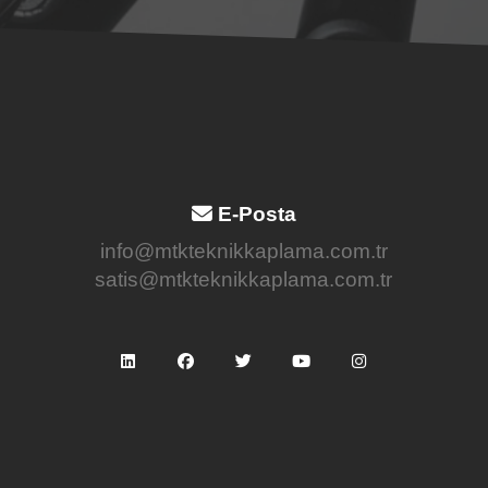
E-Posta
info@mtkteknikkaplama.com.tr
satis@mtkteknikkaplama.com.tr