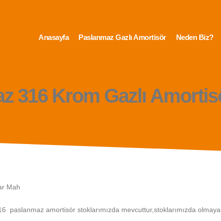
Anasayfa
Paslanmaz Gazlı Amortisör
Neden Biz?
z 316 Krom Gazlı Amortisö
ar Mah
16 paslanmaz amortisör stoklarımızda mevcuttur,stoklarımızda olmayan s