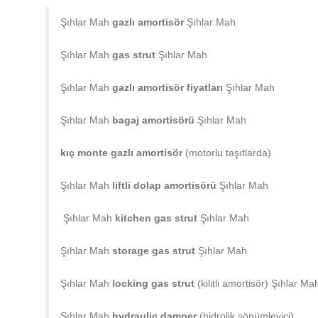
Şıhlar Mah
gazlı amortisör
Şıhlar Mah
Şıhlar Mah
gas strut
Şıhlar Mah
Şıhlar Mah
gazlı amortisör fiyatları
Şıhlar Mah
Şıhlar Mah
bagaj amortisörü
Şıhlar Mah
kıç monte gazlı amortisör
(motorlu taşıtlarda)
Şıhlar Mah
liftli dolap amortisörü
Şıhlar Mah
Şıhlar Mah
kitchen gas strut
Şıhlar Mah
Şıhlar Mah
storage gas strut
Şıhlar Mah
Şıhlar Mah
locking gas strut
(kilitli amortisör) Şıhlar Ma
Şıhlar Mah
hydraulic damper
(hidrolik sönümleyici)