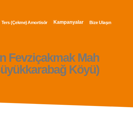
Kampanyalar
Ters (Çekme) Amortisör
Bize Ulaşın
on Fevziçakmak Mah
Büyükkarabağ Köyü)