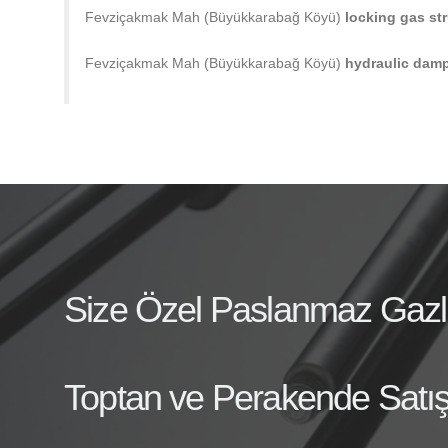
Fevziçakmak Mah (Büyükkarabağ Köyü)
locking gas str
Fevziçakmak Mah (Büyükkarabağ Köyü)
hydraulic dam
Size Özel Paslanmaz Gazlı A
Toptan ve Perakende Satış