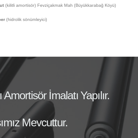
ut
(kilitli amortisör) Fevziçakmak Mah (Büyükkarabağ Köyü)
per
(hidrolik sönümleyici)
mortisör İmalatı Yapılır.
ımız Mevcuttur.