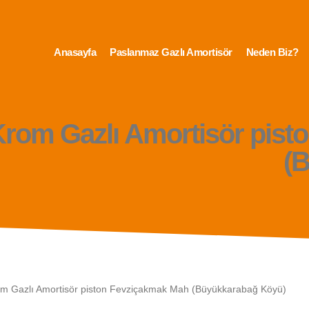
Anasayfa
Paslanmaz Gazlı Amortisör
Neden Biz?
rom Gazlı Amortisör pist
(
 Gazlı Amortisör piston Fevziçakmak Mah (Büyükkarabağ Köyü)