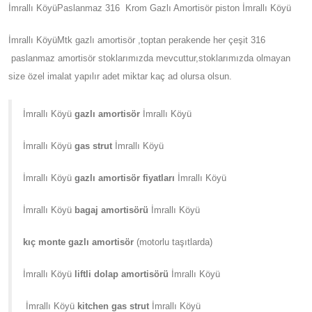
İmrallı KöyüPaslanmaz 316 Krom Gazlı Amortisör piston İmrallı Köyü
İmrallı KöyüMtk gazlı amortisör ,toptan perakende her çeşit 316
paslanmaz amortisör stoklarımızda mevcuttur,stoklarımızda olmayan
size özel imalat yapılır adet miktar kaç ad olursa olsun.
İmrallı Köyü
gazlı amortisör
İmrallı Köyü
İmrallı Köyü
gas strut
İmrallı Köyü
İmrallı Köyü
gazlı amortisör fiyatları
İmrallı Köyü
İmrallı Köyü
bagaj amortisörü
İmrallı Köyü
kıç monte gazlı amortisör
(motorlu taşıtlarda)
İmrallı Köyü
liftli dolap amortisörü
İmrallı Köyü
İmrallı Köyü
kitchen gas strut
İmrallı Köyü