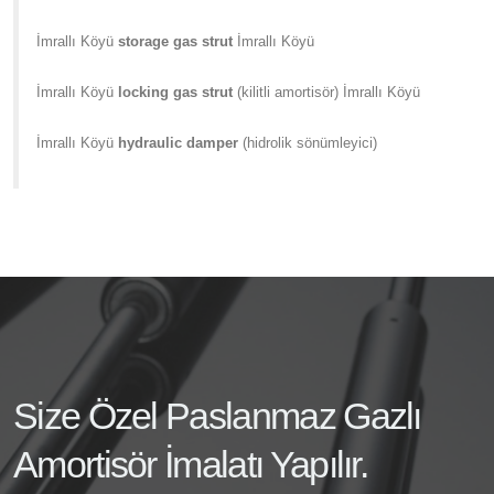
İmrallı Köyü
storage gas strut
İmrallı Köyü
İmrallı Köyü
locking gas strut
(kilitli amortisör) İmrallı Köyü
İmrallı Köyü
hydraulic damper
(hidrolik sönümleyici)
Size Özel Paslanmaz Gazlı
Amortisör İmalatı Yapılır.